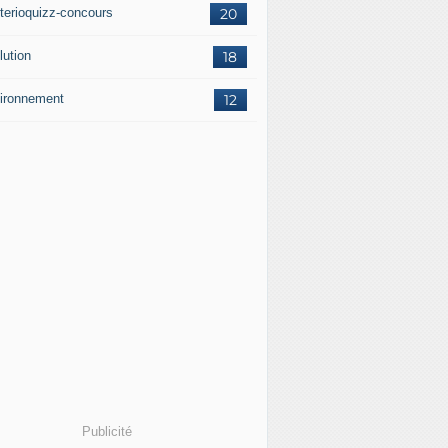
terioquizz-concours
20
lution
18
ironnement
12
Publicité