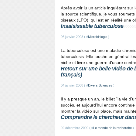
Après avoir lu un article inquiétant sur
la source scientifique. je vous soumets
oiseaux (LPO), qui est en réalité une o
Insaisissable tuberculose
06 janvier 2008 ( #
Microbiologie
)
La tuberculose est une maladie chroni
tuberculosis. Elle touche en général les
niche et livre une guerre d'usure contre
Retour sur une belle vidéo de 
français)
04 janvier 2008 ( #
Divers Sciences
)
Il y a presque un an, le billet "la vie d'
succès, et aujourd'hui encore continue d
montrer la vidéo sur place, mais maint
Comprendre le chercheur dans 
02 décembre 2009 ( #
Le monde de la recherche
)