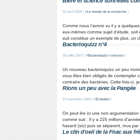
Bière et science sont-elles co
02 avril 2008 ( #
Le monde de la recherche
)
Comme nous l’avons vu il y a quelques 
eux-mêmes comme sujet d’étude, soit e
suit constitue un exemple de plus, un c
Bacterioquizz n°4
05 juillet 2007 ( #
Bacterioquizz-concours
)
Un nouveau bacterioquizz un peu moins..
vous êtes bien obligés de contempler ce
contraire des bactéries. Cette fois-ci, 
Rions un peu avec la Pangée
24 novembre 2006 ( #
Evolution
)
On peut lire ici une non-argumentation 
comme suit : Il y a 225 millions d'ann
hasard (sic) puis se séparent, mus par 
Le clin d'oeil de la Fnac aux 