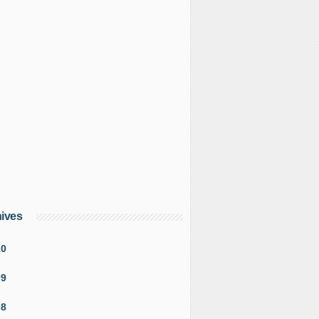
ives
10
09
08