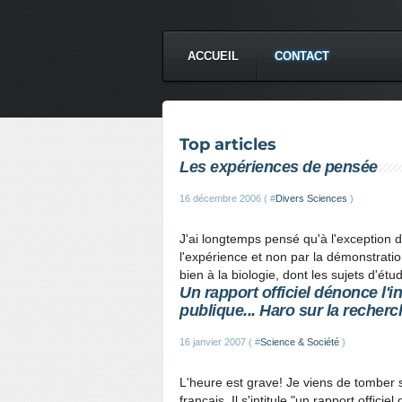
ACCUEIL
CONTACT
Top articles
Les expériences de pensée
16 décembre 2006 ( #
Divers Sciences
)
J'ai longtemps pensé qu'à l'exception 
l'expérience et non par la démonstration
bien à la biologie, dont les sujets d'ét
Un rapport officiel dénonce l'
publique... Haro sur la recherc
16 janvier 2007 ( #
Science & Société
)
L'heure est grave! Je viens de tomber su
français. Il s'intitule "un rapport offic