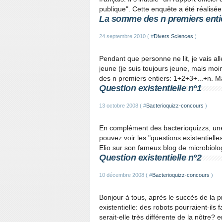
publique". Cette enquête a été réalisée 
La somme des n premiers enti
24 septembre 2010 ( #
Divers Sciences
)
Pendant que personne ne lit, je vais a
jeune (je suis toujours jeune, mais mo
des n premiers entiers: 1+2+3+...+n. Ma
Question existentielle n°1
13 octobre 2008 ( #
Bacterioquizz-concours
)
En complément des bacterioquizzs, une
pouvez voir les "questions existentie
Elio sur son fameux blog de microbiolog
Question existentielle n°2
10 décembre 2008 ( #
Bacterioquizz-concours
)
Bonjour à tous, après le succès de la
existentielle: des robots pourraient-ils 
serait-elle très différente de la nôtre? 