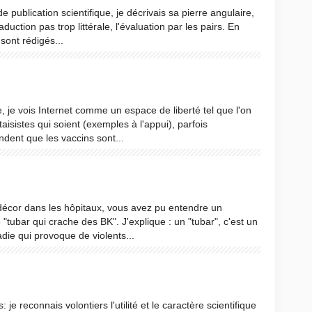
e publication scientifique, je décrivais sa pierre angulaire,
aduction pas trop littérale, l'évaluation par les pairs. En
sont rédigés...
e, je vois Internet comme un espace de liberté tel que l'on
taisistes qui soient (exemples à l'appui), parfois
dent que les vaccins sont...
décor dans les hôpitaux, vous avez pu entendre un
tubar qui crache des BK". J'explique : un "tubar", c'est un
adie qui provoque de violents...
s: je reconnais volontiers l'utilité et le caractère scientifique