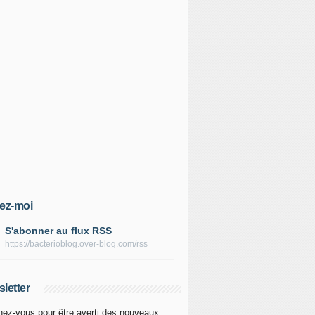
ez-moi
S'abonner au flux RSS
https://bacterioblog.over-blog.com/rss
letter
ez-vous pour être averti des nouveaux