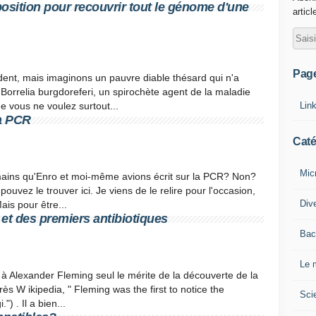
sition pour recouvrir tout le génome d'une
articl
Pag
ent, mais imaginons un pauvre diable thésard qui n'a
 Borrelia burgdoreferi, un spirochète agent de la maladie
Lin
e vous ne voulez surtout...
a PCR
Caté
Mic
 mains qu'Enro et moi-même avions écrit sur la PCR? Non?
pouvez le trouver ici. Je viens de le relire pour l'occasion,
Div
Mais pour être...
 et des premiers antibiotiques
Bac
Le 
 à Alexander Fleming seul le mérite de la découverte de la
près W ikipedia, " Fleming was the first to notice the
Sci
") . Il a bien...