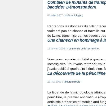
Combien de mutants de transpo
bactérie? Démonstration!
04 juillet 2007 ( #
Microbiologie
)
Reprenons les données du billet précéd
vraiment pas de chance et travaille sur
de Lyme, transmise par les tiques et qu
Une chanson en hommage à l
18 janvier 2008 ( #
Le monde de la recherche
)
Vous vous rappelez du billet à quatre
Incorrigibles! Pour vous rattraper, vous 
j'avais oublié à quel point il était bien. 
La découverte de la pénicilline
22 mai 2007 ( #
Microbiologie
)
La légende de la microbiologie attribue
pénicilline, le premier antibiotique (d'a
antibiotic properties of moulds and fungi.