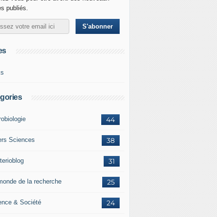
es publiés.
es
ks
gories
robiologie
44
ers Sciences
38
terioblog
31
monde de la recherche
25
ence & Société
24