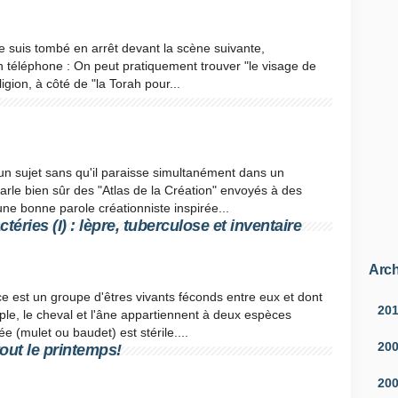
je suis tombé en arrêt devant la scène suivante,
n téléphone : On peut pratiquement trouver "le visage de
gion, à côté de "la Torah pour...
un sujet sans qu'il paraisse simultanément dans un
arle bien sûr des "Atlas de la Création" envoyés à des
e bonne parole créationniste inspirée...
éries (I) : lèpre, tuberculose et inventaire
Arch
ce est un groupe d'êtres vivants féconds entre eux et dont
20
le, le cheval et l'âne appartiennent à deux espèces
e (mulet ou baudet) est stérile....
20
tout le printemps!
20