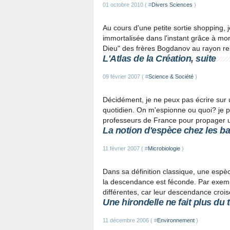
01 octobre 2010 ( #
Divers Sciences
)
Au cours d'une petite sortie shopping, 
immortalisée dans l'instant grâce à mo
Dieu" des frères Bogdanov au rayon reli
L'Atlas de la Création, suite
09 février 2007 ( #
Science & Société
)
Décidément, je ne peux pas écrire sur 
quotidien. On m'espionne ou quoi? je p
professeurs de France pour propager un
La notion d'espèce chez les bact
11 février 2007 ( #
Microbiologie
)
Dans sa définition classique, une espè
la descendance est féconde. Par exemp
différentes, car leur descendance croisé
Une hirondelle ne fait plus du 
11 décembre 2006 ( #
Environnement
)