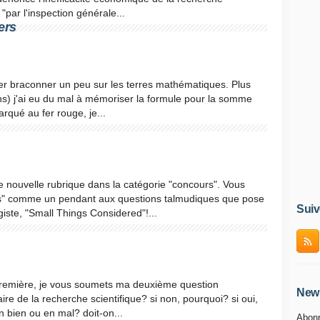
"par l'inspection générale...
ers
ller braconner un peu sur les terres mathématiques. Plus
ins) j'ai eu du mal à mémoriser la formule pour la somme
rqué au fer rouge, je...
 nouvelle rubrique dans la catégorie "concours". Vous
lles" comme un pendant aux questions talmudiques que pose
Suiv
iste, "Small Things Considered"!...
 première, je vous soumets ma deuxième question
News
faire de la recherche scientifique? si non, pourquoi? si oui,
en bien ou en mal? doit-on...
Abonn