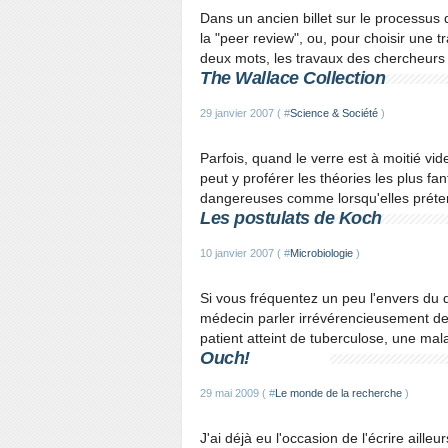
Dans un ancien billet sur le processus d
la "peer review", ou, pour choisir une tr
deux mots, les travaux des chercheurs 
The Wallace Collection
29 janvier 2007 ( #
Science & Société
)
Parfois, quand le verre est à moitié vid
peut y proférer les théories les plus fan
dangereuses comme lorsqu'elles préten
Les postulats de Koch
10 janvier 2007 ( #
Microbiologie
)
Si vous fréquentez un peu l'envers du 
médecin parler irrévérencieusement de "
patient atteint de tuberculose, une mal
Ouch!
29 mai 2009 ( #
Le monde de la recherche
)
J'ai déjà eu l'occasion de l'écrire ailleur