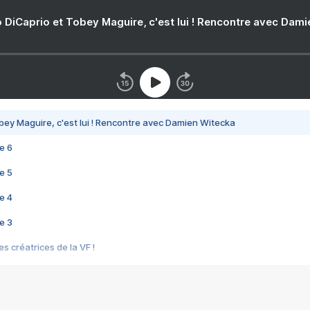
 DiCaprio et Tobey Maguire, c'est lui ! Rencontre avec Dam
bey Maguire, c'est lui ! Rencontre avec Damien Witecka
e 6
e 5
e 4
e 3
s créatrices de la VF !
e 2
e 1