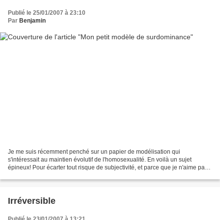
Publié le 25/01/2007 à 23:10
Par
Benjamin
Je me suis récemment penché sur un papier de modélisation qui
s'intéressait au maintien évolutif de l'homosexualité. En voilà un sujet
épineux! Pour écarter tout risque de subjectivité, et parce que je n'aime pas
considérer les comportements humains d'un...
Irréversible
Publié le 23/01/2007 à 13:21