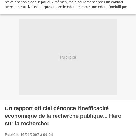
n'avaient pas d'odeur par eux-mêmes, mais seulement après un contact
avec la peau. Nous interprétons cette odeur comme une odeur "métallique",
à la fois à tort et à raison,...
Publicité
Un rapport officiel dénonce l'inefficacité
économique de la recherche publique... Haro
sur la recherche!
Publié le 16/01/2007 à 00:04