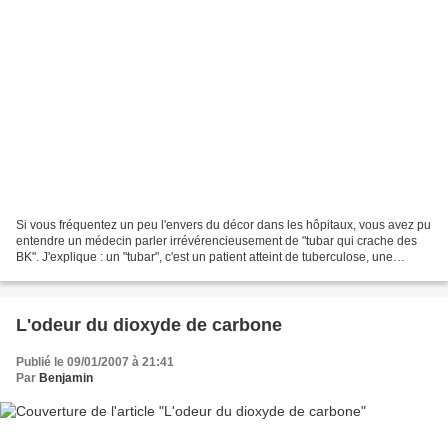
Si vous fréquentez un peu l'envers du décor dans les hôpitaux, vous avez pu
entendre un médecin parler irrévérencieusement de "tubar qui crache des
BK". J'explique : un "tubar", c'est un patient atteint de tuberculose, une
maladie qui provoque de violents...
L'odeur du dioxyde de carbone
Publié le 09/01/2007 à 21:41
Par
Benjamin