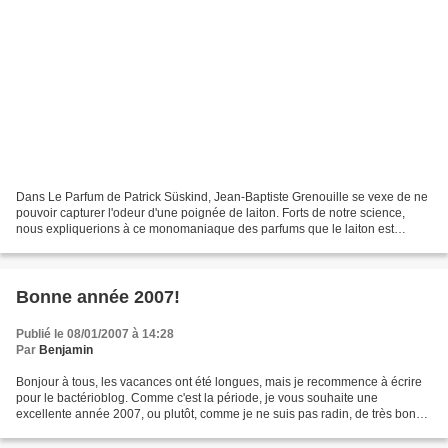
Dans Le Parfum de Patrick Süskind, Jean-Baptiste Grenouille se vexe de ne
pouvoir capturer l'odeur d'une poignée de laiton. Forts de notre science,
nous expliquerions à ce monomaniaque des parfums que le laiton est
minéral, non volatil, au contraire des...
Bonne année 2007!
Publié le 08/01/2007 à 14:28
Par
Benjamin
Bonjour à tous, les vacances ont été longues, mais je recommence à écrire
pour le bactérioblog. Comme c'est la période, je vous souhaite une
excellente année 2007, ou plutôt, comme je ne suis pas radin, de très bons
18 prochains mois. La suite est une...