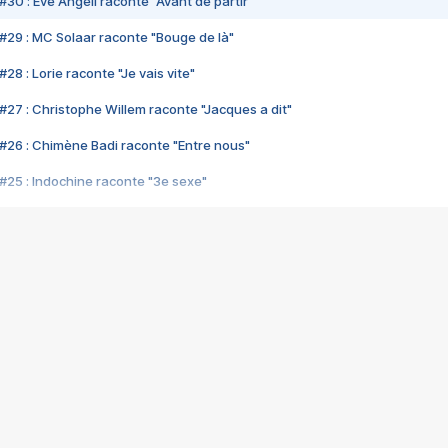
#30 : Eve Angeli raconte "Avant de partir"
#29 : MC Solaar raconte "Bouge de là"
28 : Lorie raconte "Je vais vite"
#27 : Christophe Willem raconte "Jacques a dit"
#26 : Chimène Badi raconte "Entre nous"
#25 : Indochine raconte "3e sexe"
#24 : Zaho raconte "C'est chelou"
#23 : Patrick Bruel raconte "Au café des délices"
#22 : Kyo raconte "Le chemin"
#21 : Nolwenn Leroy raconte "Cassé"
#20 : Patrick Hernandez raconte "Born to be alive"
#19 : Lorie raconte "Près de moi"
#18 : Michael Jones raconte "A nos actes manqués" (avec Jean-Jacque