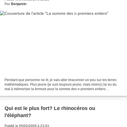
Par
Benjamin
Pendant que personne ne lit, je vais aller braconner un peu sur les terres
mathématiques. Plus jeune (je suis toujours jeune, mais moins) j'ai eu du
mal à mémoriser la formule pour la somme des n premiers entiers:
1+2+3+...+n. Marqué au fer rouge, je...
Qui est le plus fort? Le rhinocéros ou
l'éléphant?
Publié le 05/02/2009 à 23:01