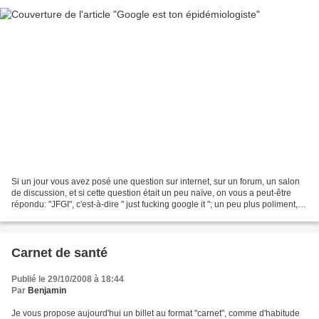
Si un jour vous avez posé une question sur internet, sur un forum, un salon
de discussion, et si cette question était un peu naïve, on vous a peut-être
répondu: "JFGI", c'est-à-dire " just fucking google it "; un peu plus poliment,
on emploie volontiers...
Carnet de santé
Publié le 29/10/2008 à 18:44
Par
Benjamin
Je vous propose aujourd'hui un billet au format "carnet", comme d'habitude