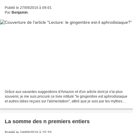
Publié le 27/09/2010 à 09:01
Par
Benjamin
Grâce aux savantes suggestions d'Amazon et d'un article dont je n'ai plus
souvenir, je me suis procuré ce livre intitulé "le gingembre est aphrodisiaque
et autres idées reçues sur l'alimentation", attiré que je suis par les mythes
relatifs à la santé,...
La somme des n premiers entiers
Publié le 24/09/2010 à 15:25