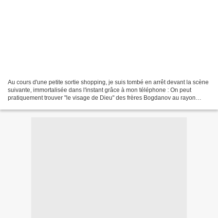
Au cours d'une petite sortie shopping, je suis tombé en arrêt devant la scène
suivante, immortalisée dans l'instant grâce à mon téléphone : On peut
pratiquement trouver "le visage de Dieu" des frères Bogdanov au rayon
religion, à côté de "la Torah pour...