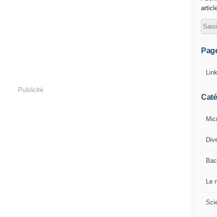
articl
Pag
Lin
Publicité
Caté
Mic
Div
Bac
Le 
Sci