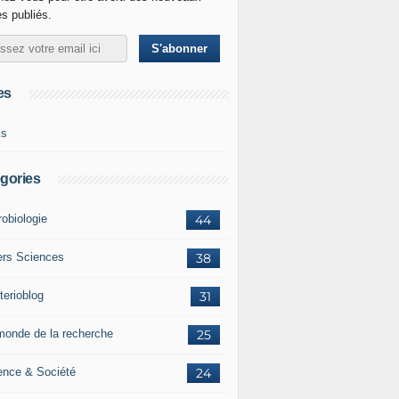
es publiés.
es
ks
gories
robiologie
44
ers Sciences
38
terioblog
31
monde de la recherche
25
ence & Société
24