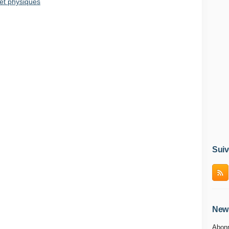
et physiques
Suiv
News
Abonn