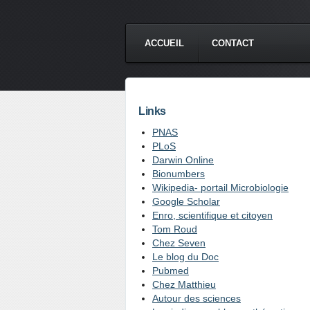
ACCUEIL
CONTACT
Links
PNAS
PLoS
Darwin Online
Bionumbers
Wikipedia- portail Microbiologie
Google Scholar
Enro, scientifique et citoyen
Tom Roud
Chez Seven
Le blog du Doc
Pubmed
Chez Matthieu
Autour des sciences