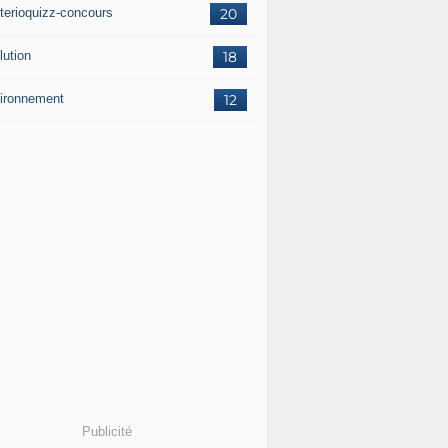
terioquizz-concours
20
lution
18
ironnement
12
Publicité