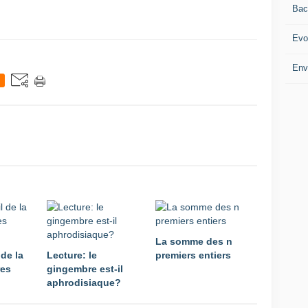
Bac
Evo
Env
La somme des n
 de la
Lecture: le
premiers entiers
res
gingembre est-il
aphrodisiaque?