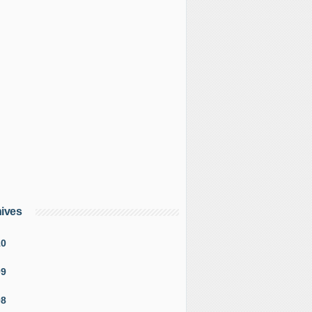
ives
10
09
08