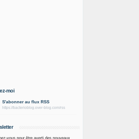
ez-moi
S'abonner au flux RSS
https://bacterioblog.over-blog.com/rss
letter
ez-vous pour être averti des nouveaux