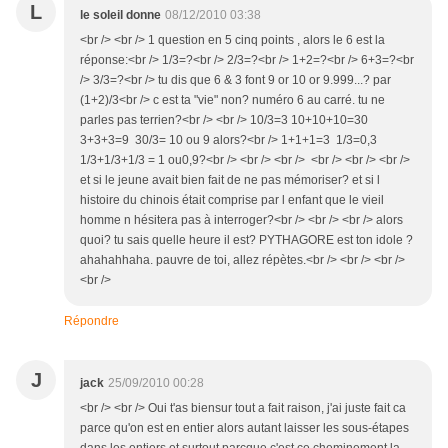
L
le soleil donne
08/12/2010 03:38
<br /> <br /> 1 question en 5 cinq points , alors le 6 est la
réponse:<br /> 1/3=?<br /> 2/3=?<br /> 1+2=?<br /> 6+3=?<br
/> 3/3=?<br /> tu dis que 6 & 3 font 9 or 10 or 9.999...? par
(1+2)/3<br /> c est ta "vie" non? numéro 6 au carré. tu ne
parles pas terrien?<br /> <br /> 10/3=3 10+10+10=30
3+3+3=9 30/3= 10 ou 9 alors?<br /> 1+1+1=3 1/3=0,3
1/3+1/3+1/3 = 1 ou0,9?<br /> <br /> <br /> <br /> <br /> <br />
et si le jeune avait bien fait de ne pas mémoriser? et si l
histoire du chinois était comprise par l enfant que le vieil
homme n hésitera pas à interroger?<br /> <br /> <br /> alors
quoi? tu sais quelle heure il est? PYTHAGORE est ton idole ?
ahahahhaha. pauvre de toi, allez répètes.<br /> <br /> <br />
<br />
Répondre
J
jack
25/09/2010 00:28
<br /> <br /> Oui t'as biensur tout a fait raison, j'ai juste fait ca
parce qu'on est en entier alors autant laisser les sous-étapes
dans les entiers et surtout parcque c'est ce cheminement la