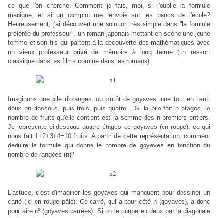
ce que l'on cherche. Comment je fais, moi, si j'oublie la formule
magique, et si un complot me renvoie sur les bancs de l'école?
Heureusement, j'ai découvert une solution très simple dans "la formule
préférée du professeur", un roman japonais mettant en scène une jeune
femme et son fils qui partent à la découverte des mathématiques avec
un vieux professeur privé de mémoire à long terme (un ressort
classique dans les films comme dans les romans).
Imaginons une pile d'oranges, ou plutôt de goyaves: une tout en haut,
deux en dessous, puis trois, puis quatre... Si la pile fait n étages, le
nombre de fruits qu'elle contient est la somme des n premiers entiers.
Je représente ci-dessous quatre étages de goyaves (en rouge), ce qui
nous fait 1+2+3+4=10 fruits. A partir de cette représentation, comment
déduire la formule qui donne le nombre de goyaves en fonction du
nombre de rangées (n)?
L'astuce, c'est d'imaginer les goyaves qui manquent pour dessiner un
carré (ici en rouge pâle). Ce carré, qui a pour côté n (goyaves), a donc
pour aire n² (goyaves carrées). Si on le coupe en deux par la diagonale