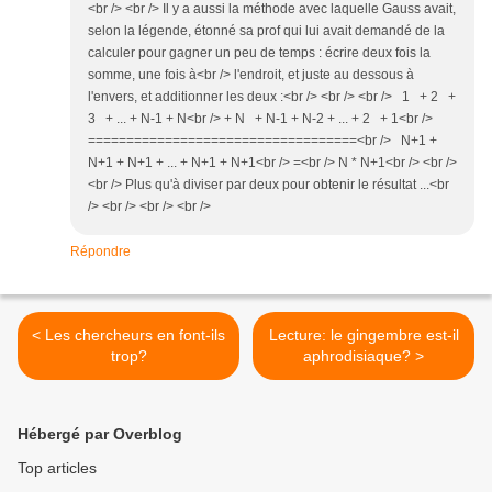
<br /> <br /> Il y a aussi la méthode avec laquelle Gauss avait,
selon la légende, étonné sa prof qui lui avait demandé de la
calculer pour gagner un peu de temps : écrire deux fois la
somme, une fois à<br /> l'endroit, et juste au dessous à
l'envers, et additionner les deux :<br /> <br /> <br /> 1 + 2 +
3 + ... + N-1 + N<br /> + N + N-1 + N-2 + ... + 2 + 1<br />
===================================<br /> N+1 +
N+1 + N+1 + ... + N+1 + N+1<br /> =<br /> N * N+1<br /> <br />
<br /> Plus qu'à diviser par deux pour obtenir le résultat ...<br
/> <br /> <br /> <br />
Répondre
< Les chercheurs en font-ils
Lecture: le gingembre est-il
trop?
aphrodisiaque? >
Hébergé par Overblog
Top articles