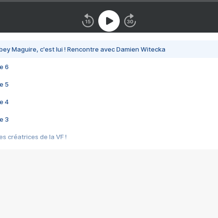
bey Maguire, c'est lui ! Rencontre avec Damien Witecka
e 6
e 5
e 4
e 3
s créatrices de la VF !
e 2
e 1
e Mektoub My Love arrive enfin ! Rencontre avec Shaïn Boumedine et Sal
i : après Toni en famille