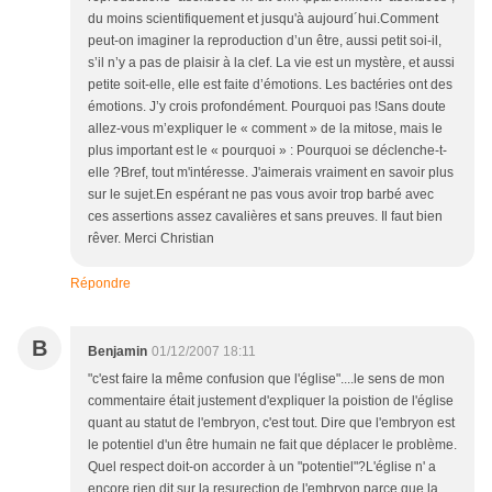
du moins scientifiquement et jusqu'à aujourd´hui.Comment
peut-on imaginer la reproduction d’un être, aussi petit soi-il,
s’il n’y a pas de plaisir à la clef. La vie est un mystère, et aussi
petite soit-elle, elle est faite d’émotions. Les bactéries ont des
émotions. J’y crois profondément. Pourquoi pas !Sans doute
allez-vous m’expliquer le « comment » de la mitose, mais le
plus important est le « pourquoi » : Pourquoi se déclenche-t-
elle ?Bref, tout m'intéresse. J'aimerais vraiment en savoir plus
sur le sujet.En espérant ne pas vous avoir trop barbé avec
ces assertions assez cavalières et sans preuves. Il faut bien
rêver. Merci Christian
Répondre
B
Benjamin
01/12/2007 18:11
"c'est faire la même confusion que l'église"....le sens de mon
commentaire était justement d'expliquer la poistion de l'église
quant au statut de l'embryon, c'est tout. Dire que l'embryon est
le potentiel d'un être humain ne fait que déplacer le problème.
Quel respect doit-on accorder à un "potentiel"?L'église n' a
encore rien dit sur la resurection de l'embryon parce que la