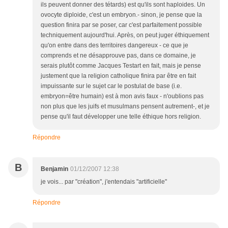
ils peuvent donner des tétards) est qu'ils sont haploides. Un
ovocyte diploide, c'est un embryon.- sinon, je pense que la
question finira par se poser, car c'est parfaitement possible
techniquement aujourd'hui. Après, on peut juger éthiquement
qu'on entre dans des territoires dangereux - ce que je
comprends et ne désapprouve pas, dans ce domaine, je
serais plutôt comme Jacques Testart en fait, mais je pense
justement que la religion catholique finira par être en fait
impuissante sur le sujet car le postulat de base (i.e.
embryon=être humain) est à mon avis faux - n'oublions pas
non plus que les juifs et musulmans pensent autrement-, et je
pense qu'il faut développer une telle éthique hors religion.
Répondre
B
Benjamin
01/12/2007 12:38
je vois... par "création", j'entendais "artificielle"
Répondre