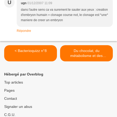
U
ugn
01/12/2007 11:09
dans l'autre sens ca va surement te sauter aux yeux : creation
d'embryon humain = clonage course not, le clonage est *une*
maniere de creer un embryon
Répondre
< Bacterioquizz n°8
Du chocolat, du
métabolisme et des
bactéries >
Hébergé par Overblog
Top articles
Pages
Contact
Signaler un abus
C.G.U.