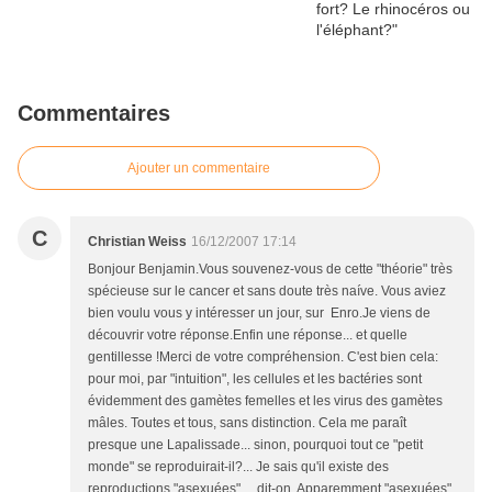
Commentaires
Ajouter un commentaire
C
Christian Weiss
16/12/2007 17:14
Bonjour Benjamin.Vous souvenez-vous de cette "théorie" très
spécieuse sur le cancer et sans doute très naíve. Vous aviez
bien voulu vous y intéresser un jour, sur Enro.Je viens de
découvrir votre réponse.Enfin une réponse... et quelle
gentillesse !Merci de votre compréhension. C'est bien cela:
pour moi, par "intuition", les cellules et les bactéries sont
évidemment des gamètes femelles et les virus des gamètes
mâles. Toutes et tous, sans distinction. Cela me paraît
presque une Lapalissade... sinon, pourquoi tout ce "petit
monde" se reproduirait-il?... Je sais qu'il existe des
reproductions "asexuées"… dit-on. Apparemment "asexuées",