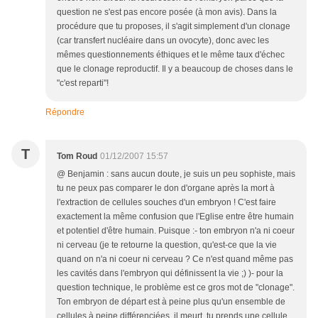
question ne s'est pas encore posée (à mon avis). Dans la
procédure que tu proposes, il s'agit simplement d'un clonage
(car transfert nucléaire dans un ovocyte), donc avec les
mêmes questionnements éthiques et le même taux d'échec
que le clonage reproductif. Il y a beaucoup de choses dans le
"c'est reparti"!
Répondre
T
Tom Roud
01/12/2007 15:57
@ Benjamin : sans aucun doute, je suis un peu sophiste, mais
tu ne peux pas comparer le don d'organe après la mort à
l'extraction de cellules souches d'un embryon ! C'est faire
exactement la même confusion que l'Eglise entre être humain
et potentiel d'être humain. Puisque :- ton embryon n'a ni coeur
ni cerveau (je te retourne la question, qu'est-ce que la vie
quand on n'a ni coeur ni cerveau ? Ce n'est quand même pas
les cavités dans l'embryon qui définissent la vie ;) )- pour la
question technique, le problème est ce gros mot de "clonage".
Ton embryon de départ est à peine plus qu'un ensemble de
cellules à peine différenciées, il meurt, tu prends une cellule,