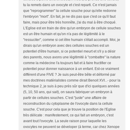
tu la remets dans un ovocyte et c'est reparti. Ce n'est jamais
que "reprogrammer" la cellule souche pour qu'elle redonne
l'embryon "mort". En fait, je ne dis pas que c'est ce qu'il faut
faire, mais pour être très honnête, j'ai du mal à être choqué.
L'Eglise est en train de dire qu'un embryon de cellule souches
est un être humain et qu'on n'a pas de légitimité à le
"ressuciter", comme si cet être humain s'était accompli. Moi, je
dirais qu'un embryon avec des cellules souches est un
potentiel d'être humain, si ce potentiel meurt et s'il y a désir
des parents, nous avons une légitimité à "combattre" la nature
comme la médecine l'a toujours fait et à faire fructifier ce
potentiel pour donner naissance à un enfant. Est-ce vraiment
différent d'une FIVE ? Je suis peut-être bête et déformé par
mes doctrines matérialistes comme dirait Benoit XVI...- pour la
technique 2, je suis à peu près sûr que d'ici quelques années
(5, 10, 50 ans, qui sait), on saura fabriquer un embryon à
partir de cellules souches. C'est "juste" une affaire de
reconstruction du cytoplasme de l'ovocyte dans la cellule
souche. C'est pour cela que je trouve la position de l'Eglise
très délicate : manifestement, ce qui fait un embryon, c'est
avant tout l'ovocyte. La seule raison pour laquelle les
ovocytes ne peuvent se déveloper (à terme, car chez Xenope