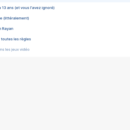
 a 13 ans (et vous l'avez ignoré)
e (littéralement)
im Rayan
 toutes les règles
s les jeux vidéo
us choquant de Rockstar ? - Le scandale BULLY
e plus moche de Steam
du RÊVE tourne au CAUCHEMAR
pendant 8 heures
it… à tort
umiliés par un jeu vidéo
ire - Final Fantasy 8