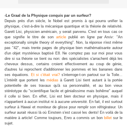
-Le Graal de la Physique conquis par un surfeur?
Depuis près d'un siècle, le Nobel est promis à qui pourra unifier la
physique, c'est-à-dire la mécanique quantique et la théorie de relativité.
Garett Lisi, physicien américain, y serait parvenu. C'est en tous cas ce
que signifie le titre de son
article
publié en ligne par Arxiv: "An
exceptionally simple theory of everything". Non, la réponse n'est même
pas "42", mais trente pages de physique bien mathématisante autour
d'un objet mystérieux baptisé E8. Ne comptez pas sur moi pour vous
dire si sa théorie se tient ou non: des spécialistes s'arrachent déjà les
cheveux dessus, certains croient effectivement au coup de génie,
d'autres lui reprochent d'additionner les pommes et les bananes dans
ses équations.
Et si c'était vrai?
s'interroge-t-on partout sur la Toile...
L'intérêt que portent les
médias
à Garett Lisi tient autant à la portée
potentielle de ses travaux qu'à sa personnalité, et au bon vieux
stéréotype du "scientifique facile et génialissime mais bohême" auquel
il colle si bien. En effet, Lisi est bien docteur en physique, mais il
n'appartient à aucun institut ni à aucune université. En fait, il est surtout
surfeur à Hawaï et moniteur de glisse pour remplir son réfrigirateur. Un
surfeur aurait réussi là où Einstein s'est cassé les dents! En voilà de la
matière à article! Comme toujours, Enro a commis un bon
billet
sur le
sujet.