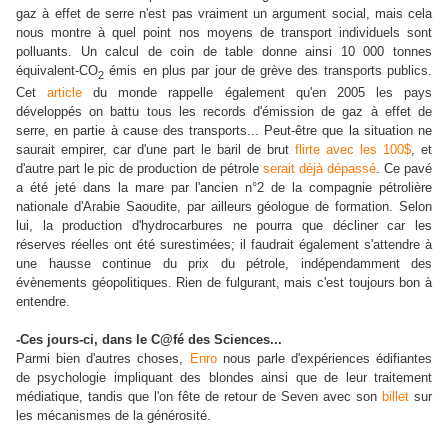
gaz à effet de serre n'est pas vraiment un argument social, mais cela
nous montre à quel point nos moyens de transport individuels sont
polluants. Un calcul de coin de table donne ainsi 10 000 tonnes
équivalent-CO
émis en plus par jour de grève des transports publics.
2
Cet
article
du monde rappelle également qu'en 2005 les pays
développés on battu tous les records d'émission de gaz à effet de
serre, en partie à cause des transports... Peut-être que la situation ne
saurait empirer, car d'une part le baril de brut
flirte avec les 100$
, et
d'autre part le pic de production de pétrole
serait déjà dépassé
. Ce pavé
a été jeté dans la mare par l'ancien n°2 de la compagnie pétrolière
nationale d'Arabie Saoudite, par ailleurs géologue de formation. Selon
lui, la production d'hydrocarbures ne pourra que décliner car les
réserves réelles ont été surestimées; il faudrait également s'attendre à
une hausse continue du prix du pétrole, indépendamment des
évènements géopolitiques. Rien de fulgurant, mais c'est toujours bon à
entendre.
-Ces jours-ci, dans le C@fé des Sciences...
Parmi bien d'autres choses,
Enro
nous parle d'expériences édifiantes
de psychologie impliquant des blondes ainsi que de leur traitement
médiatique, tandis que l'on fête de retour de Seven avec son
billet
sur
les mécanismes de la générosité.