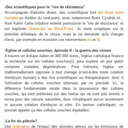
-Des scientifiques pour le "rire de résistance"
Accompagnés d'artistes divers, des scientifiques font
rire d'une autre
manière
au théâtre du rond-point, avec notamment Boris Cyrulnik et...
Axel Kahn! Cette initiative entend promouvoir le "rire de résistance" et
est baptisée
Université du Rond-Point
. Je reste sceptique sur le
potentiel drôlatique de la chose, mais je ne demande qu'à changer
d'avis, par exemple en écoutant ces interventions
ici
et
là
.
-Eglise et cellules souches, épisode II : la guerre des clones
A travers un évêque italien et 380 000 euros, l'église catholique finance
la recherche sur les cellules souches(!), pour espérer un jour guérir
certaines maladies dégénératives. Pour mémoire, l'église est
traditionnellement opposée à tout clonage (c'est-à-dire toute création
d'embryon humain) à des fins scientifiques ou thérapeutiques, donc à
l'utilisation de cellules souches obtenues par ce procédé. Ici, la
différence fondamentale réside dans la provenance des cellules
souches, qui sont prélevées sur des foetus qui ne sont pas arrivés à
terme pour des raisons naturelles, donc n'impliquant aucun avortement
ni aucune création d'embryon
in vitro
. En termes catholiques, on
pourrait appeler ça des cellules souches équitables.
-La fin du pétrole?
Une
estimation
de l'impact des récentes grèves sur les émissions de