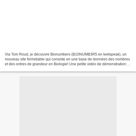
Via Tom Roud, je découvre Bionumbers (B10NUMB3R5 en leetspeak), un
nouveau site formidable qui consiste en une base de données des nombres
et des ordres de grandeur en Biologie! Une petite vidéo de démonstration:
C'est tout simplement génial, je crois...