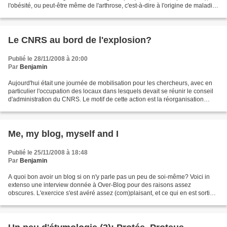
l'obésité, ou peut-être même de l'arthrose, c'est-à-dire à l'origine de maladies
que l'on ne...
Le CNRS au bord de l'explosion?
Publié le 28/11/2008 à 20:00
Par
Benjamin
Aujourd'hui était une journée de mobilisation pour les chercheurs, avec en
particulier l'occupation des locaux dans lesquels devait se réunir le conseil
d'administration du CNRS. Le motif de cette action est la réorganisation
prochaine du CNRS, qui consiste...
Me, my blog, myself and I
Publié le 25/11/2008 à 18:48
Par
Benjamin
A quoi bon avoir un blog si on n'y parle pas un peu de soi-même? Voici in
extenso une interview donnée à Over-Blog pour des raisons assez
obscures. L'exercice s'est avéré assez (com)plaisant, et ce qui en est sorti
peut présenter quelque intérêt: c'était...