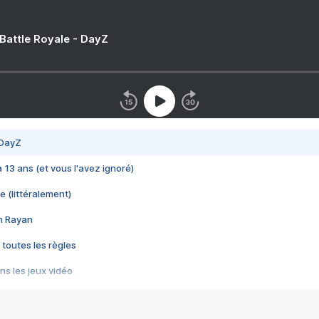
 Battle Royale - DayZ
 DayZ
 a 13 ans (et vous l'avez ignoré)
e (littéralement)
im Rayan
 toutes les règles
s les jeux vidéo
us choquant de Rockstar ? - Le scandale BULLY