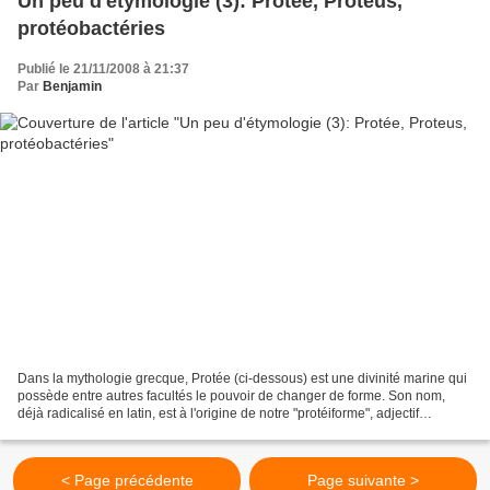
Un peu d'étymologie (3): Protée, Proteus,
protéobactéries
Publié le 21/11/2008 à 21:37
Par
Benjamin
Dans la mythologie grecque, Protée (ci-dessous) est une divinité marine qui
possède entre autres facultés le pouvoir de changer de forme. Son nom,
déjà radicalisé en latin, est à l'origine de notre "protéiforme", adjectif
équivalent à "polymorphe". On...
< Page précédente
Page suivante >