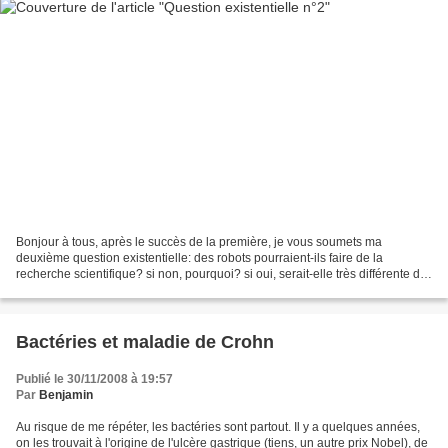
Bonjour à tous, après le succès de la première, je vous soumets ma
deuxième question existentielle: des robots pourraient-ils faire de la
recherche scientifique? si non, pourquoi? si oui, serait-elle très différente de
la nôtre? en bien ou en mal? doit-on...
Bactéries et maladie de Crohn
Publié le 30/11/2008 à 19:57
Par
Benjamin
Au risque de me répéter, les bactéries sont partout. Il y a quelques années,
on les trouvait à l'origine de l'ulcère gastrique (tiens, un autre prix Nobel), de