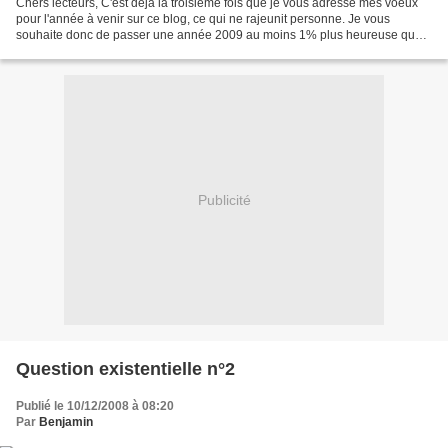
Chers lecteurs, C'est déjà la troisième fois que je vous adresse mes voeux
pour l'année à venir sur ce blog, ce qui ne rajeunit personne. Je vous
souhaite donc de passer une année 2009 au moins 1% plus heureuse que
2008 (au diable la récession!), de publier...
Publicité
Question existentielle n°2
Publié le 10/12/2008 à 08:20
Par
Benjamin