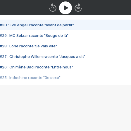
#30 : Eve Angeli raconte "Avant de partir"
#29 : MC Solaar raconte "Bouge de là"
28 : Lorie raconte "Je vais vite"
#27 : Christophe Willem raconte "Jacques a dit"
#26 : Chimène Badi raconte "Entre nous"
#25 : Indochine raconte "3e sexe"
#24 : Zaho raconte "C'est chelou"
#23 : Patrick Bruel raconte "Au café des délices"
#22 : Kyo raconte "Le chemin"
#21 : Nolwenn Leroy raconte "Cassé"
#20 : Patrick Hernandez raconte "Born to be alive"