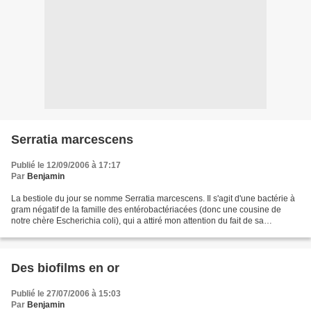
Serratia marcescens
Publié le 12/09/2006 à 17:17
Par
Benjamin
La bestiole du jour se nomme Serratia marcescens. Il s'agit d'une bactérie à
gram négatif de la famille des entérobactériacées (donc une cousine de
notre chère Escherichia coli), qui a attiré mon attention du fait de sa
présence non désirée sur mes milieux...
Des biofilms en or
Publié le 27/07/2006 à 15:03
Par
Benjamin