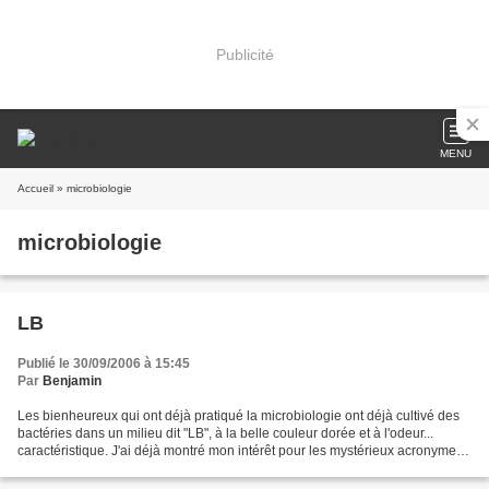
Publicité
MENU
Accueil
» microbiologie
microbiologie
LB
Publié le 30/09/2006 à 15:45
Par
Benjamin
Les bienheureux qui ont déjà pratiqué la microbiologie ont déjà cultivé des
bactéries dans un milieu dit "LB", à la belle couleur dorée et à l'odeur...
caractéristique. J'ai déjà montré mon intérêt pour les mystérieux acronymes
ici, mais penchons-nous...