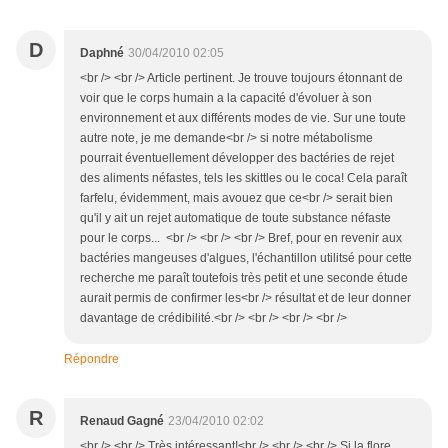
D
Daphné
30/04/2010 02:05
<br /> <br /> Article pertinent. Je trouve toujours étonnant de
voir que le corps humain a la capacité d'évoluer à son
environnement et aux différents modes de vie. Sur une toute
autre note, je me demande<br /> si notre métabolisme
pourrait éventuellement développer des bactéries de rejet
des aliments néfastes, tels les skittles ou le coca! Cela paraît
farfelu, évidemment, mais avouez que ce<br /> serait bien
qu'il y ait un rejet automatique de toute substance néfaste
pour le corps... <br /> <br /> <br /> Bref, pour en revenir aux
bactéries mangeuses d'algues, l'échantillon utilitsé pour cette
recherche me paraît toutefois très petit et une seconde étude
aurait permis de confirmer les<br /> résultat et de leur donner
davantage de crédibilité.<br /> <br /> <br /> <br />
Répondre
R
Renaud Gagné
23/04/2010 02:02
<br /> <br /> Très intéressant!<br /> <br /> <br /> Si la flore