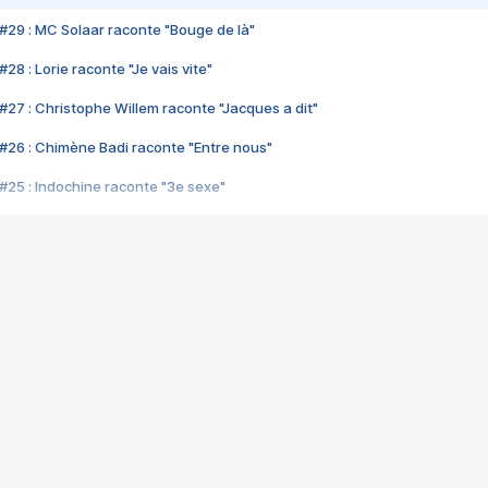
#29 : MC Solaar raconte "Bouge de là"
28 : Lorie raconte "Je vais vite"
#27 : Christophe Willem raconte "Jacques a dit"
#26 : Chimène Badi raconte "Entre nous"
#25 : Indochine raconte "3e sexe"
#24 : Zaho raconte "C'est chelou"
#23 : Patrick Bruel raconte "Au café des délices"
#22 : Kyo raconte "Le chemin"
#21 : Nolwenn Leroy raconte "Cassé"
#20 : Patrick Hernandez raconte "Born to be alive"
#19 : Lorie raconte "Près de moi"
#18 : Michael Jones raconte "A nos actes manqués" (avec Jean-Jacque