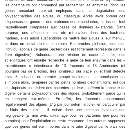
les chercheurs ont commencé par rechercher les enzymes (donc les
gènes encodant ceux-ci) impliqués dans la dégradation des
polysaccharides des algues, du classique. Après avoir obtenu des
séquences de gènes et des protéines correspondantes, ils les ont tout
naturellement comparées aux bases de données existantes. Sans
surprise, ces séquences ont été retrouvées dans des bactéries
marines, elles aussi susceptibles de mettre des algues à leur menu…
et dans un isolat d’intestin humain, Bacteroides plebeius, issu d’un
individu japonais (le genre Bacteroides est fortement représenté dans la
flore digestive). Subodorant une relation de cause à effet, nos
scientifiques ont ensuite recherché le gène de leur enzyme dans les «
microbiomes » intestinaux de 13 Japonais et 18 Américains (et
pourquoi pas de Bretons, très nombreux sur place ?), et l’ont détecté
chez 5 individus du premier groupe seulement. La conclusion qui
s’impose alors, tempérée par les petits nombres d’échantillons, est que
les Japonais possèdent des bactéries qui leur confèrent la capacité de
digérer certains polysaccharides des algues, probablement parce qu’ils
en mangent eux-mêmes. En effet, les Japonais consommant
régulièrement des algues (14g par jour selon l’article), en particulier par
le biais des sushis ; il existe donc une pression évolutive non
négligeable (à mon avis, davantage pour les bactéries que pour les
humains) pour l’exploitation de cette ressource. Les auteurs supposent
que ces gènes ont été importés dans le tube digestif par le biais des